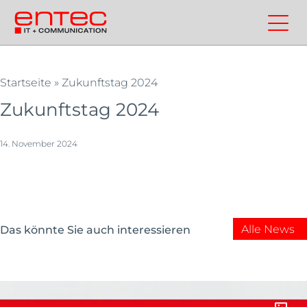
Zum
Inhalt
Kontakt
Entec
Suchen
Entec
springen
Cloudweb
AG
|
Startseite
»
Zukunftstag 2024
Outsourcing
Zukunftstag 2024
und
Cloud
14. November 2024
Schweiz
Alle News
Das könnte Sie auch interessieren