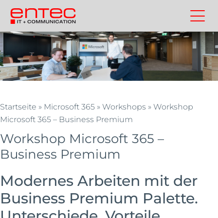
Zum
Inhalt
Kontakt
Entec
Suchen
Entec
springen
Cloudweb
AG
|
Outsourcing
und
Cloud
Startseite
»
Microsoft 365
»
Workshops
»
Workshop
Schweiz
Microsoft 365 – Business Premium
Workshop Microsoft 365 –
Business Premium
Modernes Arbeiten mit der
Business Premium Palette.
Unterschiede. Vorteile.