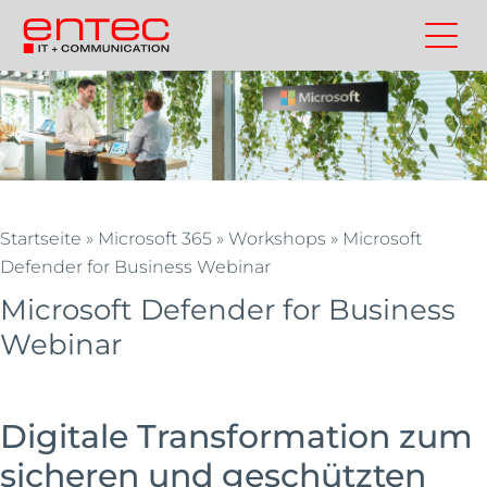
Zum
Inhalt
Kontakt
Entec
Suchen
Entec
springen
Cloudweb
AG
|
Outsourcing
und
Cloud
Startseite
»
Microsoft 365
»
Workshops
»
Microsoft
Schweiz
Defender for Business Webinar
Microsoft Defender for Business
Webinar
Digitale Transformation zum
sicheren und geschützten