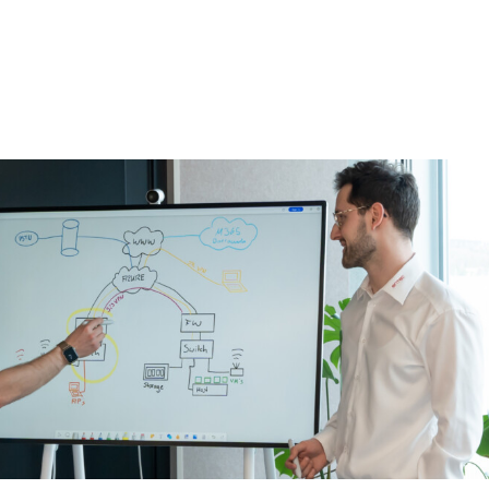
ehrstellen
Referenzen
Partner
Schibli-Gruppe
ing
Microsoft 365
Cloud
IT Security
IT Infrastruktur