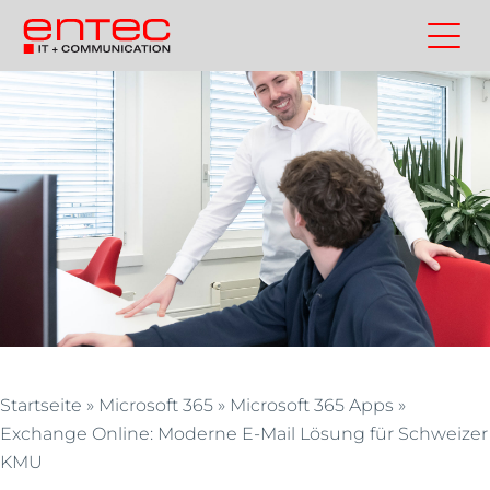
Zum
Inhalt
Kontakt
Entec
Suchen
Entec
springen
Cloudweb
AG
|
Outsourcing
und
Cloud
Schweiz
Startseite
»
Microsoft 365
»
Microsoft 365 Apps
»
Exchange Online: Moderne E-Mail Lösung für Schweizer
KMU