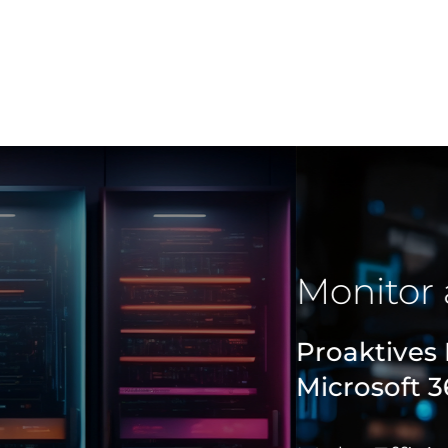
ehrstellen
Referenzen
Partner
Schibli-Gruppe
ing
Microsoft 365
Cloud
IT Security
IT Infrastruktur
mierung Ihrer