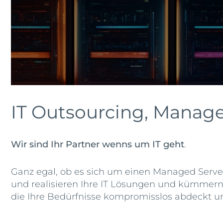
Mehr Effizienz. Mehr Leistung. Me
Kernaufgaben.
Mehr erfahren
IT Outsourcing, Manag
Wir sind Ihr Partner wenns um IT geht
.
Ganz egal, ob es sich um einen Managed Server
und realisieren Ihre IT Lösungen und kümmern 
die Ihre Bedürfnisse kompromisslos abdeckt un