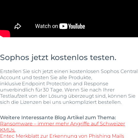
Sophos jetzt kostenlos testen.
Erstellen Sie sich jetzt einen kostenlosen Sophos Central
Account und testen Sie alle Produkte,
inklusive Endpoint Protection and Response
unverbindlich für 30 Tage. Wenn Sie nach Ihrer
Testlaufzeit von der Lösung überzeugt sind, können Sie
sich die Lizenzen bei uns unkompliziert bestellen.
Weitere Interessante Blog Artikel zum Thema:
Ransomware – immer mehr Angriffe auf Schweizer
KMUs.
Entec Merkblatt zur Erkennung von Phishing Mails