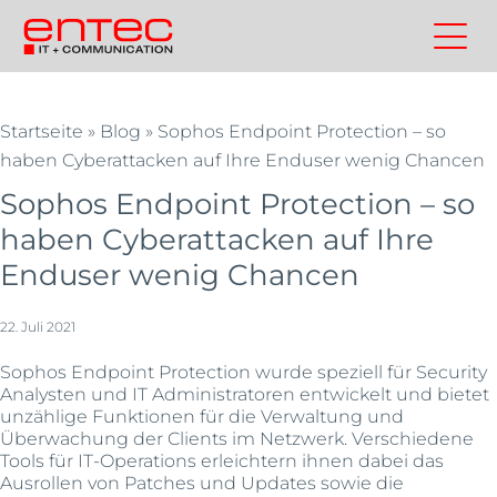
Zum
Inhalt
Kontakt
Entec
Suchen
Entec
springen
Cloudweb
AG
Startseite
»
Blog
»
Sophos Endpoint Protection – so
|
haben Cyberattacken auf Ihre Enduser wenig Chancen
Outsourcing
Sophos Endpoint Protection – so
und
Cloud
haben Cyberattacken auf Ihre
Schweiz
Enduser wenig Chancen
22. Juli 2021
Sophos Endpoint Protection wurde speziell für Security
Analysten und IT Administratoren entwickelt und bietet
unzählige Funktionen für die Verwaltung und
Überwachung der Clients im Netzwerk. Verschiedene
Tools für IT-Operations erleichtern ihnen dabei das
Ausrollen von Patches und Updates sowie die