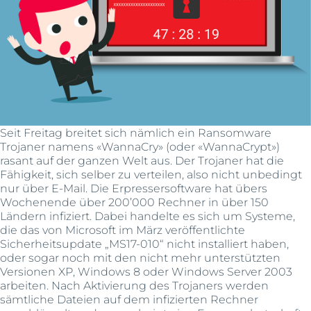
Seit Freitag breitet sich nämlich ein Ransomware
Trojaner namens «WannaCry» (oder «WannaCrypt»)
rasant auf der ganzen Welt aus. Der Trojaner hat die
Fähigkeit, sich selber zu verteilen, also nicht unbedingt
nur über E-Mail. Die Erpressersoftware hat übers
Wochenende über 200’000 Rechner in über 150
Ländern infiziert. Dabei handelte es sich um Systeme,
die das von Microsoft im März veröffentlichte
Sicherheitsupdate „MS17-010“ nicht installiert haben,
oder sogar noch mit den nicht mehr unterstützten
Versionen XP, Windows 8 oder Windows Server 2003
arbeiten. Nach Aktivierung des Trojaners werden
sämtliche Dateien auf dem infizierten Rechner