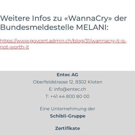
Weitere Infos zu «WannaCry» der
Bundesmeldestelle MELANI:
https://www.govcert.admin.ch/blog/31/wannacry-it-is-
not-worth-it
Entec AG
Oberfeldstrasse 12, 8302 Kloten
E:
info@entec.ch
T:
+41 44 800 80 00
Eine Unternehmung der
Schibli-Gruppe
Zertifikate