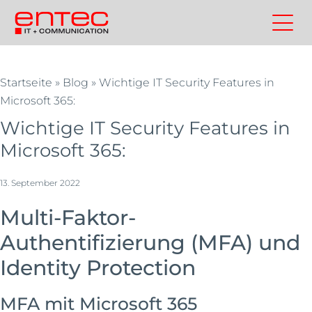
Zum
Inhalt
Kontakt
Entec
Suchen
Entec
springen
Cloudweb
AG
Startseite
»
Blog
»
Wichtige IT Security Features in
|
Microsoft 365:
Outsourcing
Wichtige IT Security Features in
und
Cloud
Microsoft 365:
Schweiz
13. September 2022
Multi-Faktor-
Authentifizierung (MFA) und
Identity Protection
MFA mit Microsoft 365