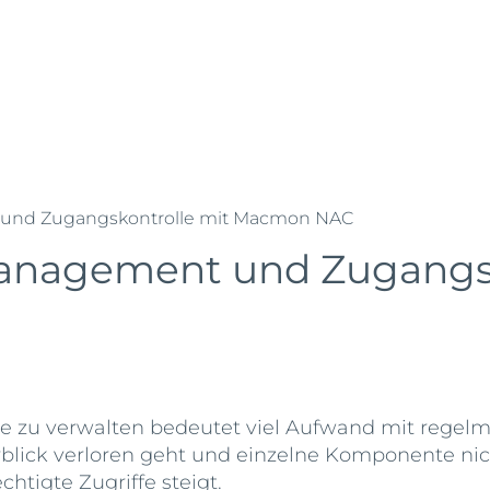
ehrstellen
Referenzen
Partner
Schibli-Gruppe
ing
Microsoft 365
Cloud
IT Security
IT Infrastruktur
nd Zugangskontrolle mit Macmon NAC
nagement und Zugangsk
te zu verwalten bedeutet viel Aufwand mit rege
blick verloren geht und einzelne Komponente nic
htigte Zugriffe steigt.