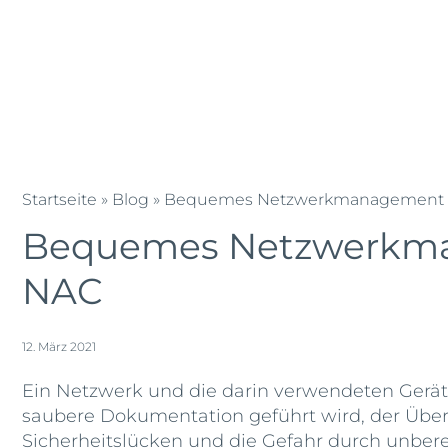
Zum
Blog
News
Team
Jobs
L
Inhalt
springen
KMU IT Solution
IT Outsourc
Entec
Entec
Cloudweb
AG
Startseite
»
Blog
»
Bequemes Netzwerkmanagement u
|
Bequemes Netzwerkma
Outsourcing
und
NAC
Cloud
Schweiz
12. März 2021
Ein Netzwerk und die darin verwendeten Gerä
saubere Dokumentation geführt wird, der Über
Sicherheitslücken und die Gefahr durch unberec