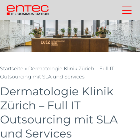
Zum
Inhalt
Kontakt
Entec
Suchen
Entec
springen
Cloudweb
AG
|
Outsourcing
und
Cloud
Startseite
»
Dermatologie Klinik Zürich – Full IT
Schweiz
Outsourcing mit SLA und Services
Dermatologie Klinik
Zürich – Full IT
Outsourcing mit SLA
und Services