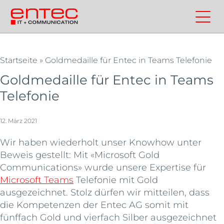
Zum
Inhalt
Kontakt
Entec
Suchen
Entec
springen
Cloudweb
AG
|
Startseite
»
Goldmedaille für Entec in Teams Telefonie
Outsourcing
Goldmedaille für Entec in Teams
und
Telefonie
Cloud
Schweiz
12. März 2021
Wir haben wiederholt unser Knowhow unter
Beweis gestellt: Mit «Microsoft Gold
Communications» wurde unsere Expertise für
Microsoft Teams
Telefonie mit Gold
ausgezeichnet. Stolz dürfen wir mitteilen, dass
die Kompetenzen der Entec AG somit mit
fünffach Gold und vierfach Silber ausgezeichnet