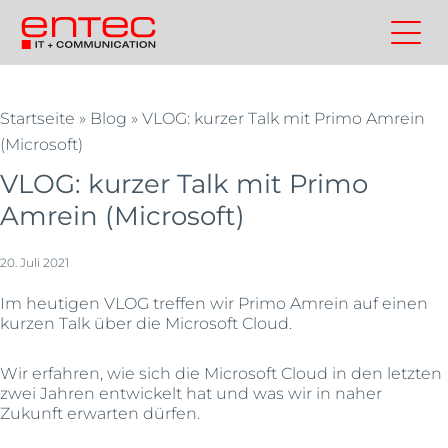
Zum
Inhalt
Kontakt
Entec
Suchen
Entec
springen
Cloudweb
AG
Startseite
»
Blog
»
VLOG: kurzer Talk mit Primo Amrein
|
(Microsoft)
Outsourcing
VLOG: kurzer Talk mit Primo
und
Cloud
Amrein (Microsoft)
Schweiz
20. Juli 2021
Im heutigen VLOG treffen wir Primo Amrein auf einen
kurzen Talk über die Microsoft Cloud.
Wir erfahren, wie sich die Microsoft Cloud in den letzten
zwei Jahren entwickelt hat und was wir in naher
Zukunft erwarten dürfen.