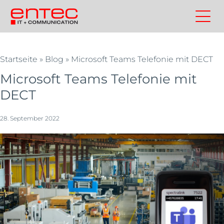
Zum
Inhalt
Kontakt
Entec
Suchen
Entec
springen
Cloudweb
AG
Startseite
»
Blog
»
Microsoft Teams Telefonie mit DECT
|
Outsourcing
Microsoft Teams Telefonie mit
und
DECT
Cloud
Schweiz
28. September 2022