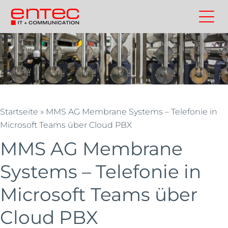
Zum
Inhalt
Kontakt
Entec
Suchen
Entec
springen
Cloudweb
AG
|
Outsourcing
und
Cloud
Startseite
»
MMS AG Membrane Systems – Telefonie in
Schweiz
Microsoft Teams über Cloud PBX
MMS AG Membrane
Systems – Telefonie in
Microsoft Teams über
Cloud PBX