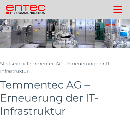
Zum
Inhalt
Kontakt
Entec
Suchen
Entec
springen
Cloudweb
AG
|
Outsourcing
und
Cloud
Startseite
»
Temmentec AG – Erneuerung der IT-
Schweiz
Infrastruktur
Temmentec AG –
Erneuerung der IT-
Infrastruktur