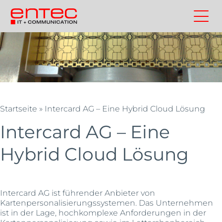
Zum
Inhalt
Kontakt
Entec
Suchen
Entec
springen
Cloudweb
AG
|
Outsourcing
und
Cloud
Startseite
»
Intercard AG – Eine Hybrid Cloud Lösung
Schweiz
Intercard AG – Eine
Hybrid Cloud Lösung
Intercard AG ist führender Anbieter von
Kartenpersonalisierungssystemen. Das Unternehmen
ist in der Lage, hochkomplexe Anforderungen in der