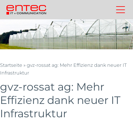
Zum
Inhalt
Kontakt
Entec
Suchen
Entec
springen
Cloudweb
AG
|
Outsourcing
und
Cloud
Startseite
»
gvz-rossat ag: Mehr Effizienz dank neuer IT
Schweiz
Infrastruktur
gvz-rossat ag: Mehr
Effizienz dank neuer IT
Infrastruktur