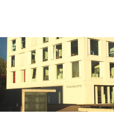
ehrstellen
Referenzen
Partner
Schibli-Gruppe
ing
Microsoft 365
Cloud
IT Security
IT Infrastruktur