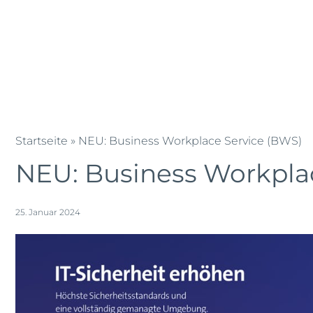
Zum
Blog
News
Team
Jobs
L
Inhalt
springen
KMU IT Solution
IT Outsourc
Entec
Entec
Cloudweb
AG
Startseite
»
NEU: Business Workplace Service (BWS)
|
NEU: Business Workpla
Outsourcing
und
Cloud
25. Januar 2024
Schweiz