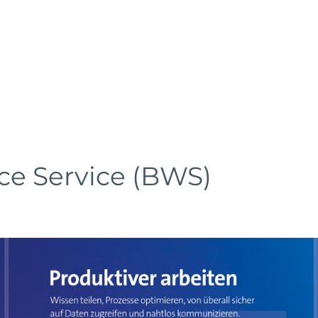
ehrstellen
Referenzen
Partner
Schibli-Gruppe
ing
Microsoft 365
Cloud
IT Security
IT Infrastruktur
ce Service (BWS)