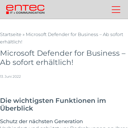
Zum
Inhalt
Kontakt
Entec
Suchen
Entec
springen
Cloudweb
AG
|
Startseite
»
Microsoft Defender for Business – Ab sofort
erhältlich!
Outsourcing
und
Microsoft Defender for Business –
Cloud
Ab sofort erhältlich!
Schweiz
13. Juni 2022
Die wichtigsten Funktionen im
Überblick
Schutz der nächsten Generation