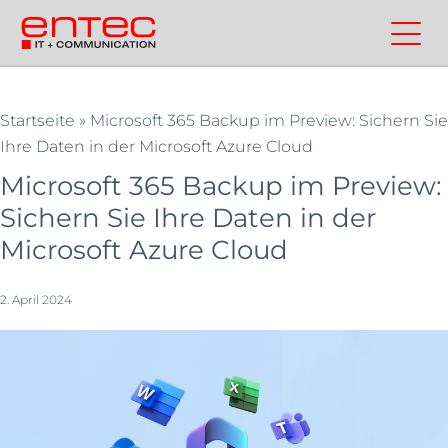
Zum
Inhalt
Kontakt
Entec
Suchen
Entec
springen
Cloudweb
AG
|
Startseite
»
Microsoft 365 Backup im Preview: Sichern Sie
Ihre Daten in der Microsoft Azure Cloud
Outsourcing
und
Microsoft 365 Backup im Preview:
Cloud
Sichern Sie Ihre Daten in der
Schweiz
Microsoft Azure Cloud
2. April 2024