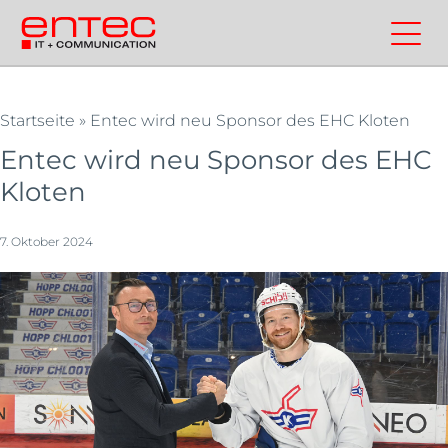
Zum
Inhalt
Kontakt
Entec
Suchen
Entec
springen
Cloudweb
AG
|
Startseite
»
Entec wird neu Sponsor des EHC Kloten
Outsourcing
Entec wird neu Sponsor des EHC
und
Kloten
Cloud
Schweiz
7. Oktober 2024