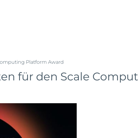
ehrstellen
Referenzen
Partner
Schibli-Gruppe
ing
Microsoft 365
Cloud
IT Security
IT Infrastruktur
 Computing Platform Award
sten für den Scale Compu