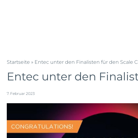
Zum
Blog
News
Team
Jobs
L
Inhalt
springen
KMU IT Solution
IT Outsourc
Entec
Entec
Cloudweb
AG
Startseite
»
Entec unter den Finalisten für den Scale
|
Entec unter den Finali
Outsourcing
und
Cloud
7. Februar 2023
Schweiz