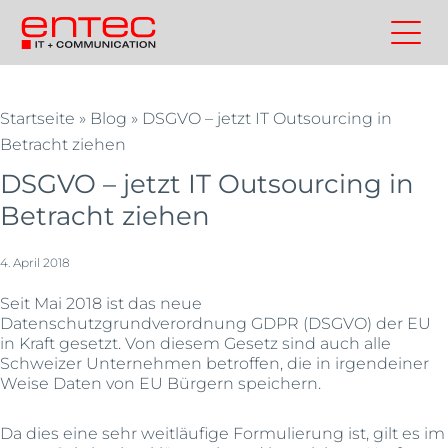
Zum
Inhalt
Kontakt
Entec
Suchen
Entec
springen
Cloudweb
AG
Startseite
»
Blog
»
DSGVO – jetzt IT Outsourcing in
|
Betracht ziehen
Outsourcing
DSGVO – jetzt IT Outsourcing in
und
Cloud
Betracht ziehen
Schweiz
4. April 2018
Seit Mai 2018 ist das neue
Datenschutzgrundverordnung GDPR (DSGVO) der EU
in Kraft gesetzt. Von diesem Gesetz sind auch alle
Schweizer Unternehmen betroffen, die in irgendeiner
Weise Daten von EU Bürgern speichern.
Da dies eine sehr weitläufige Formulierung ist, gilt es im