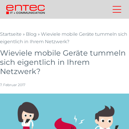
Zum
Inhalt
Kontakt
Entec
Suchen
Entec
springen
Cloudweb
AG
Startseite
»
Blog
»
Wieviele mobile Geräte tummeln sich
|
eigentlich in Ihrem Netzwerk?
Outsourcing
Wieviele mobile Geräte tummeln
und
Cloud
sich eigentlich in Ihrem
Schweiz
Netzwerk?
7. Februar 2017