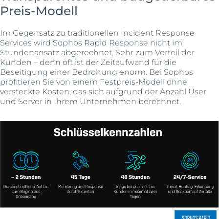
Preis-Modell
Im Gegensatz zu traditionellen Incident Response
Services wird Sophos Rapid Response nicht im
Stundenansatz abgerechnet. Sehr zum Vorteil der
Kunden – denn oft ist der Zeitaufwand für die
Beseitigung einer Bedrohung enorm. Bei Sophos
profitieren Sie von einem Festpreis-Modell ohne
versteckte Kosten, das sich aufgrund der Anzahl User
und Server in Ihrem Unternehmen berechnet.