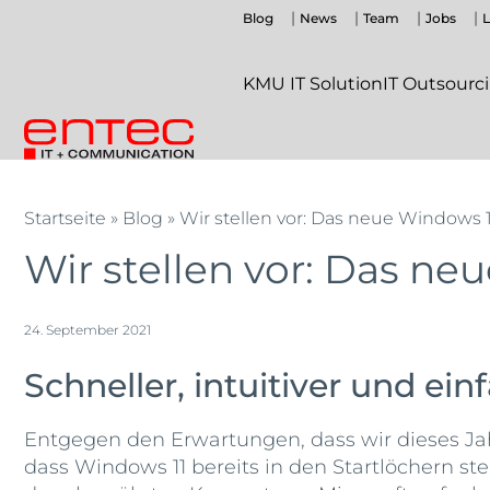
Zum
Blog
News
Team
Jobs
L
Inhalt
springen
KMU IT Solution
IT Outsourc
Entec
Entec
Cloudweb
AG
Startseite
»
Blog
»
Wir stellen vor: Das neue Windows 1
|
Wir stellen vor: Das ne
Outsourcing
und
Cloud
24. September 2021
Schweiz
Schneller, intuitiver und ei
Entgegen den Erwartungen, dass wir dieses Jah
dass Windows 11 bereits in den Startlöchern s